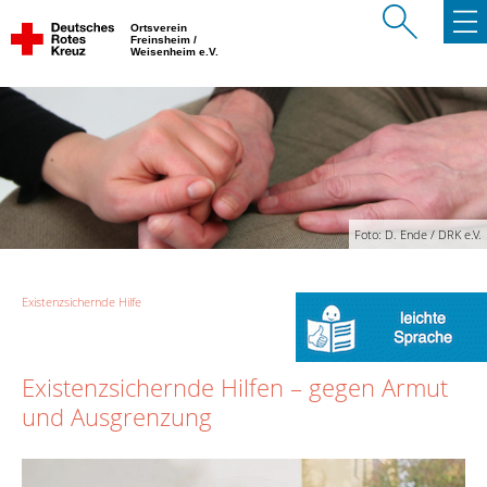
Ortsverein
Freinsheim /
Weisenheim e.V.
Foto: D. Ende / DRK e.V.
Existenzsichernde Hilfe
Existenzsichernde Hilfen – gegen Armut
und Ausgrenzung