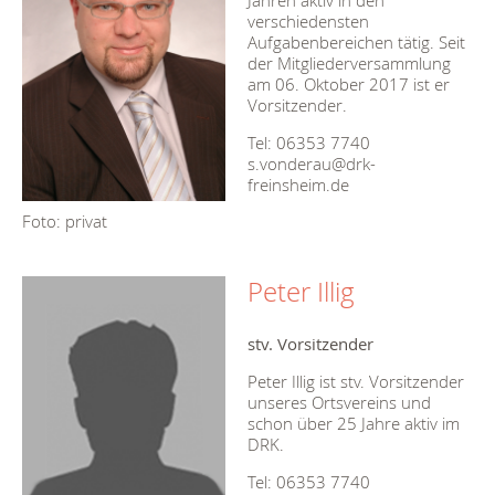
Jahren aktiv in den
verschiedensten
Aufgabenbereichen tätig. Seit
der Mitgliederversammlung
am 06. Oktober 2017 ist er
Vorsitzender.
Tel: 06353 7740
s.vonderau@drk-
freinsheim.de
Foto: privat
Peter Illig
stv.
Vorsitzender
Peter Illig ist stv. Vorsitzender
unseres Ortsvereins und
schon über 25 Jahre aktiv im
DRK.
Tel: 06353 7740