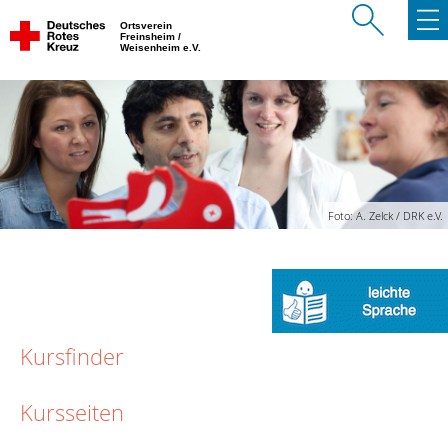
Ortsverein
Freinsheim /
Weisenheim e.V.
Foto: A. Zelck / DRK e.V.
Kursfinder
Kursseiten