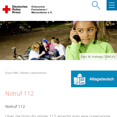
Ortsverein
Freinsheim /
Weisenheim e.V.
Foto: M. Andreya / DRK e.V.
Erste Hilfe
Kleiner Lebensretter
Notruf 112
Notruf 112
Über die Notrufnummer 112 erreicht man eine sogenannte